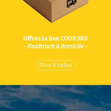
Offrez la Box COOK3RS
- Foodtruck à domicile -
Plus d'infos