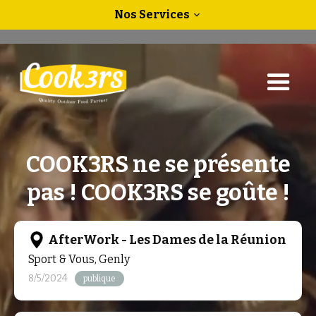
Nos Services
expand_more
COOK3RS ne se présente
pas ! COOK3RS se goûte !
AfterWork - Les Dames de la Réunion
Sport & Vous, Genly
8/5/2024
publique