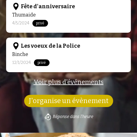
Fête d'anniversaire
Thumaide
4/5/2024
privé
Les voeux de la Police
Binche
12/1/2024
privé
Voir plus d'événements
J'organise un évènement
Réponse dans l'heure