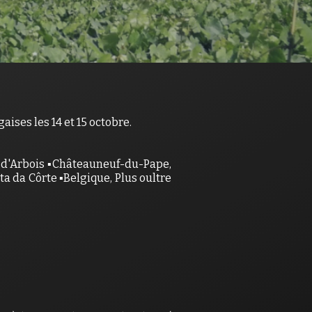
ises les 14 et 15 octobre.
le d'Arbois ▪️Châteauneuf-du-Pape,
a da Côrte ▪️Belgique, Plus oultre