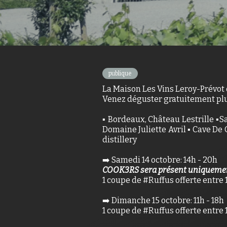
publique
La Maison Les Vins Leroy-Prévot 
Venez déguster gratuitement plu
▪️ Bordeaux, Château Lestrille ▪️
Domaine Juliette Avril ▪️ Cave De
distillery
➡️ Samedi 14 octobre: 14h - 20h
COOK3RS sera présent uniquement
1 coupe de #Ruffus offerte entre 
➡️ Dimanche 15 octobre: 11h - 18h
1 coupe de #Ruffus offerte entre 1