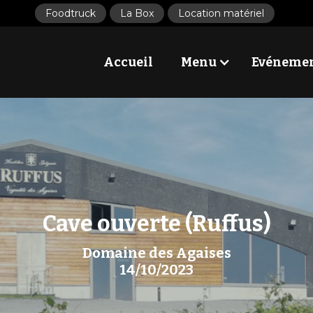
Foodtruck
La Box
Location matériel
Accueil
Menu
Evéneme
Cave ouverte (Ruffus)
Domaine des Agaises
14/10/2023