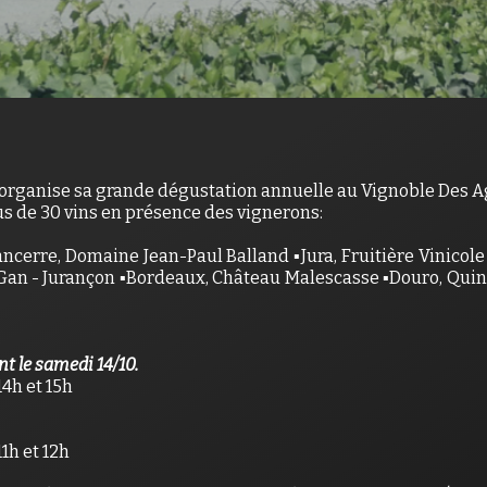
organise sa grande dégustation annuelle au Vignoble Des Aga
s de 30 vins en présence des vignerons:
Sancerre, Domaine Jean-Paul Balland ▪️Jura, Fruitière Vinico
 Gan - Jurançon ▪️Bordeaux, Château Malescasse ▪️Douro, Quint
 le samedi 14/10.
14h et 15h
1h et 12h