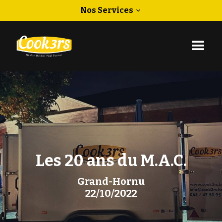
Nos Services
expand_more
Les 20 ans du M.A.C.
Grand-Hornu
22/10/2022