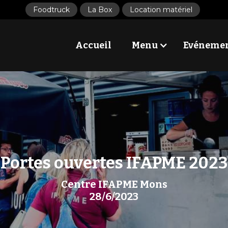
Foodtruck
La Box
Location matériel
Accueil
Menu
Evéneme
Portes ouvertes IFAPME 2023
Centre IFAPME Mons
28/6/2023