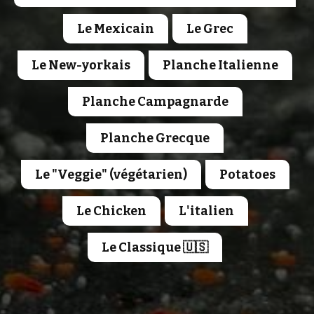
Le Mexicain
Le Grec
Le New-yorkais
Planche Italienne
Planche Campagnarde
Planche Grecque
Le "Veggie" (végétarien)
Potatoes
Le Chicken
L'italien
Le Classique 🇺🇸