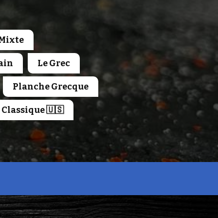
Mixte
ain
Le Grec
Planche Grecque
 Classique 🇺🇸