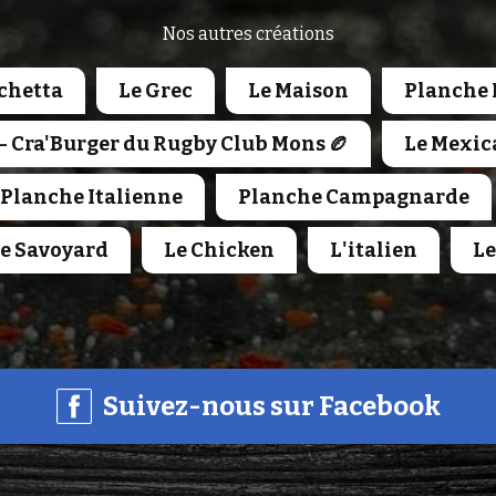
Nos autres créations
chetta
Le Grec
Le Maison
Planche 
 - Cra'Burger du Rugby Club Mons 🏉
Le Mexic
Planche Italienne
Planche Campagnarde
e Savoyard
Le Chicken
L'italien
Le
Suivez-nous sur Facebook