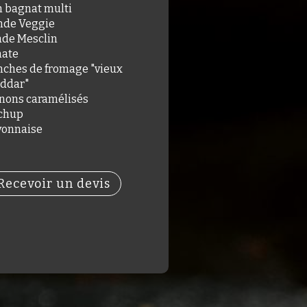
n bagnat multi
nde Veggie
ade Mesclin
ate
nches de fromage "vieux
ddar"
nons caramélisés
chup
onnaise
Recevoir un devis