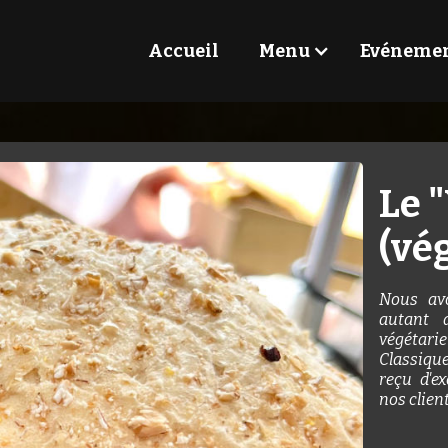
Accueil
Menu
Evéneme
Le 
(vé
Nous avo
autant 
végétar
Classiqu
reçu d'ex
nos client