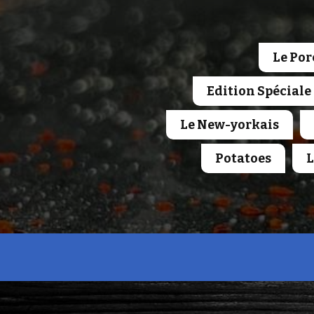
Le Por
Edition Spéciale
Le New-yorkais
Potatoes
L