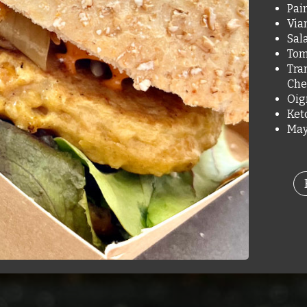
Pai
Via
Sal
Tom
Tra
Che
Oig
Ket
May