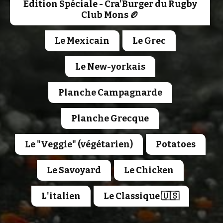
Edition Spéciale - Cra'Burger du Rugby
Club Mons 🏉
Le Mexicain
Le Grec
Le New-yorkais
Planche Campagnarde
Planche Grecque
Le "Veggie" (végétarien)
Potatoes
Le Savoyard
Le Chicken
L'italien
Le Classique 🇺🇸