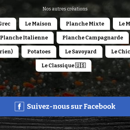
Nos autres créations
Grec
Le Maison
Planche Mixte
Le 
Planche Italienne
Planche Campagnarde
rien)
Potatoes
Le Savoyard
Le Chi
Le Classique 🇺🇸
Suivez-nous sur Facebook