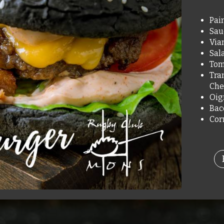
Pai
Sau
Via
Sal
Tom
Tra
Che
Oig
Bac
Cor