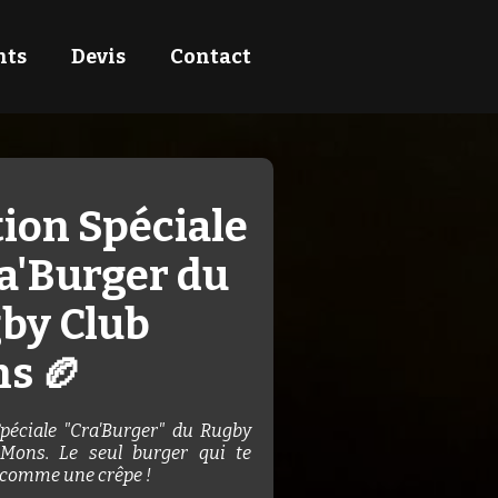
nts
Devis
Contact
tion Spéciale
ra'Burger du
by Club
s 🏉
Spéciale "Cra'Burger" du Rugby
Mons. Le seul burger qui te
 comme une crêpe !