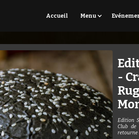
Accueil
Menu
Evéneme
Edi
- C
Rug
Mon
Edition 
Club de 
retourne