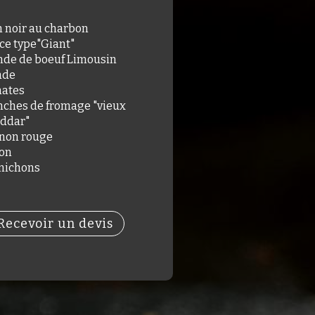
n noir au charbon
ce type"Giant"
nde de boeuf Limousin
ade
ates
nches de fromage "vieux
ddar"
non rouge
on
nichons
Recevoir un devis