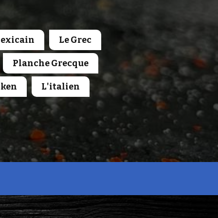
Mexicain
Le Grec
Planche Grecque
cken
L'italien